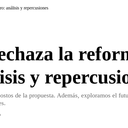
ro: análisis y repercusiones
echaza la refor
isis y repercusi
costos de la propuesta. Además, exploramos el fut
es.
a