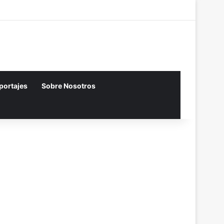
Acceso
Artículo aleator
Barra lateral
eportajes
Sobre Nosotros