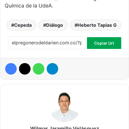
Química de la UdeA.
Cepeda
Diálogo
Heberto Tapias G
Copiar Url
Facebook
X
WhatsApp
Telegram
Wilmar Jaramillo Velásquez