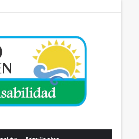
Acceso
Artículo aleatori
Barra lateral
eportajes
Sobre Nosotros