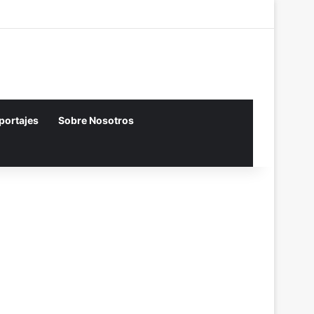
Acceso
Artículo aleator
Barra lateral
eportajes
Sobre Nosotros