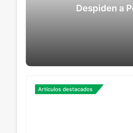
Despiden a P
05/08/2026
Despiden a Petro con nostalgia
28/07/2026
Estudiar economía circular en La India
Artículos destacados
16/06/2026
Ecos a la opinión de Ramón Elejalde