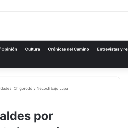
 / Opinión
Cultura
Crónicas del Camino
Entrevistas y r
ridades: Chigorodó y Necoclí bajo Lupa
caldes por