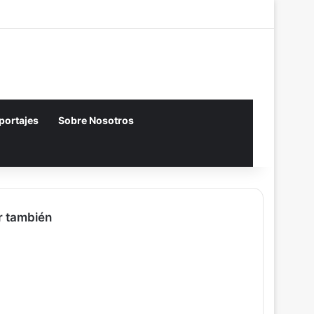
Acceso
Artículo aleatori
Barra lateral
eportajes
Sobre Nosotros
r también