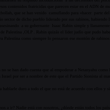
s contenidos fratricidas que parecen estar en el ADN de much
ollah, que se han venido camuflando para «hacer parte del p
o sector de dicho pueblo liderado por sus rabinos, habiendo 
ra asesinando a su gobernante Isaac Rabin simple y llanament
 de Palestina ,OLP . Rabin quizás el líder judío que pudo hab
ra Palestina como siempre lo pensaron ese montón de rabinos 
 no se han dado cuenta que al empoderar a Netanyahu como l
 Israel por ser a nombre de este que el Partido Sionista al 
ablarle duro a todo el que no está de acuerdo con ellos y si
os a ir? Nadie está con nosotros, ¿dónde están todos los país