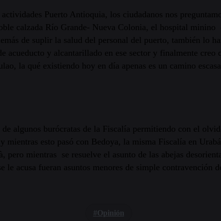
 actividades Puerto Antioquia, los ciudadanos nos preguntamo
ble calzada Río Grande- Nueva Colonia, el hospital minino 
más de suplir la salud del personal del puerto, también lo ha
de acueducto y alcantarillado en ese sector y finalmente creo 
ao, la qué existiendo hoy en día apenas es un camino escasa
 de algunos burócratas de la Fiscalía permitiendo con el olvi
, y mientras esto pasó con Bedoya, la misma Fiscalía en Urab
, pero mientras se resuelve el asunto de las abejas desorienta
se le acusa fueran asuntos menores de simple contravención de
Opinión