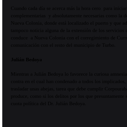
Cuando cada día se acerca más la hora cero para iniciar
complementarias y absolutamente necesarias como la do
Nueva Colonia, donde está localizado el puerto y que ade
tampoco noticia alguna de la extensión de los servicios 
conduce a Nueva Colonia con el corregimiento de Currul
comunicación con el resto del municipio de Turbo.
Julián Bedoya
Mientras a Julián Bedoya lo favorece la curiosa amnesia
contra en el cual han condenado a todos los implicados
trasladar unas abejas, tarea que debe cumplir Corpourabà
produce, como si los delitos por los que presuntamente 
cuota política del Dr. Julián Bedoya.