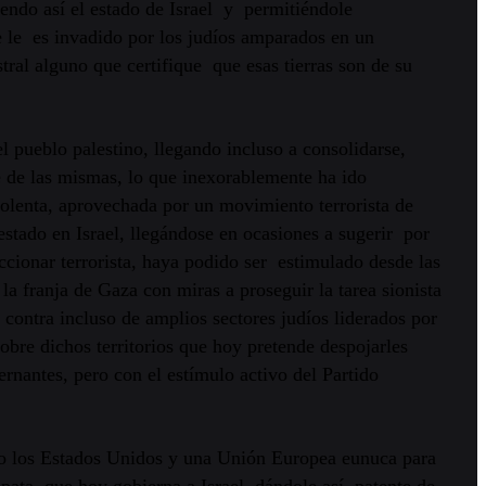
ndo así el estado de Israel y permitiéndole
e le es invadido por los judíos amparados en un
tral alguno que certifique que esas tierras son de su
pueblo palestino, llegando incluso a consolidarse,
se de las mismas, lo que inexorablemente ha ido
iolenta, aprovechada por un movimiento terrorista de
estado en Israel, llegándose en ocasiones a sugerir por
cionar terrorista, haya podido ser estimulado desde las
la franja de Gaza con miras a proseguir la tarea sionista
 contra incluso de amplios sectores judíos liderados por
bre dichos territorios que hoy pretende despojarles
nantes, pero con el estímulo activo del Partido
mo los Estados Unidos y una Unión Europea eunuca para
ópata que hoy gobierna a Israel, dándole así patente de