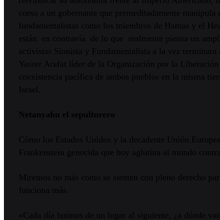
corso a un gobernante que premeditadamente manipula eso
fundamentalistas como los miembros de Hamas y el Hezb
están en contravía de lo que realmente piensa un ampli
activistas Sionista y Fundamentalista a la vez termina
Yasser Arafat líder de la Organización por la Liberación
coexistencia pacífica de ambos pueblos en la misma tier
Israel.
Netanyahu el sepulturero
Cómo los Estados Unidos y la decadente Unión Europea
Frankenstein genocida que hoy aglutina al mundo contra
Miremos no más como se sienten con pleno derecho para h
funciona más.
«Cada día huimos de un lugar al siguiente, ¿a dónde vam