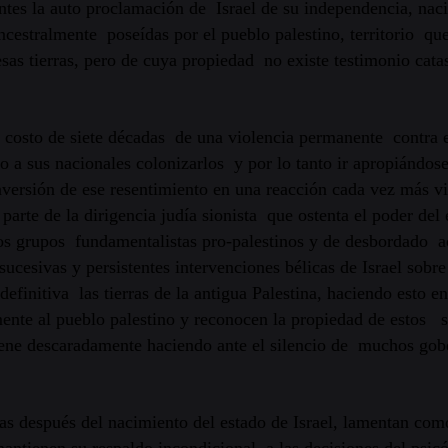
s la auto proclamación de Israel de su independencia, nacie
cestralmente poseídas por el pueblo palestino, territorio qu
as tierras, pero de cuya propiedad no existe testimonio catas
osto de siete décadas de una violencia permanente contra el 
do a sus nacionales colonizarlos y por lo tanto ir apropiándo
nversión de ese resentimiento en una reacción cada vez más v
parte de la dirigencia judía sionista que ostenta el poder del 
os grupos fundamentalistas pro-palestinos y de desbordado ac
cesivas y persistentes intervenciones bélicas de Israel sobre 
efinitiva las tierras de la antigua Palestina, haciendo esto en
nte al pueblo palestino y reconocen la propiedad de estos so
ene descaradamente haciendo ante el silencio de muchos gober
as después del nacimiento del estado de Israel, lamentan co
antienen su respaldo incondicional a las decisiones del psic