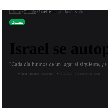
por
Inicio
/
Opinión
/
Israel se autoproclamó estado
Opinión
Israel se aut
"Cada día huimos de un lugar al siguiente, ¿a
Wilmar Jaramillo Velásquez
19/05/2024
5 minutos de lectura