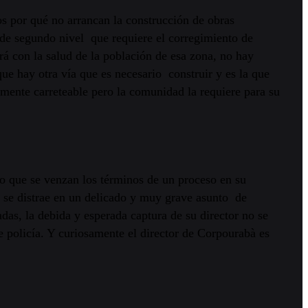
s por qué no arrancan la construcción de obras
de segundo nivel que requiere el corregimiento de
rá con la salud de la población de esa zona, no hay
que hay otra vía que es necesario construir y es la que
mente carreteable pero la comunidad la requiere para su
do que se venzan los términos de un proceso en su
á se distrae en un delicado y muy grave asunto de
das, la debida y esperada captura de su director no se
 policía. Y curiosamente el director de Corpourabà es