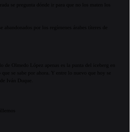
rada se pregunta dónde ir para que no los maten los
se abandonados por los regímenes árabes títeres de
 lo de Olmedo López apenas es la punta del iceberg en
 que se sabe por ahora. Y entre lo nuevo que hoy se
 de Iván Duque.
pillemos