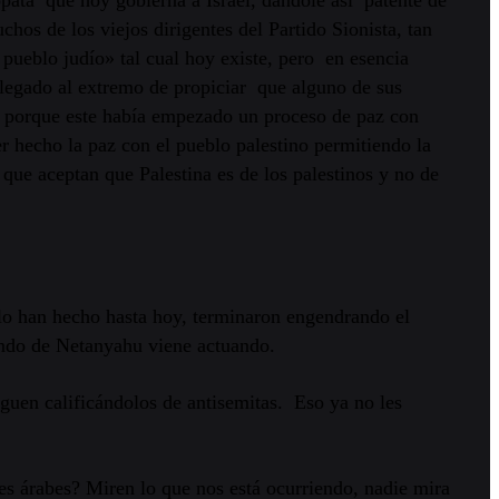
os de los viejos dirigentes del Partido Sionista, tan
ueblo judío» tal cual hoy existe, pero en esencia
llegado al extremo de propiciar que alguno de sus
e porque este había empezado un proceso de paz con
er hecho la paz con el pueblo palestino permitiendo la
que aceptan que Palestina es de los palestinos y no de
o han hecho hasta hoy, terminaron engendrando el
mando de Netanyahu viene actuando.
guen calificándolos de antisemitas. Eso ya no les
es árabes? Miren lo que nos está ocurriendo, nadie mira