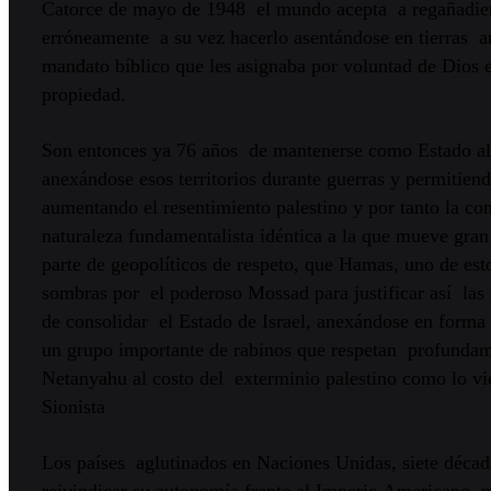
Catorce de mayo de 1948 el mundo acepta a regañadiente
erróneamente a su vez hacerlo asentándose en tierras an
mandato bíblico que les asignaba por voluntad de Dios es
propiedad.
Son entonces ya 76 años de mantenerse como Estado al c
anexándose esos territorios durante guerras y permitien
aumentando el resentimiento palestino y por tanto la co
naturaleza fundamentalista idéntica a la que mueve gran 
parte de geopolíticos de respeto, que Hamas, uno de est
sombras por el poderoso Mossad para justificar así las su
de consolidar el Estado de Israel, anexándose en forma d
un grupo importante de rabinos que respetan profundame
Netanyahu al costo del exterminio palestino como lo vi
Sionista
Los países aglutinados en Naciones Unidas, siete décad
reivindicar su autonomía frente al Imperio Americano, m