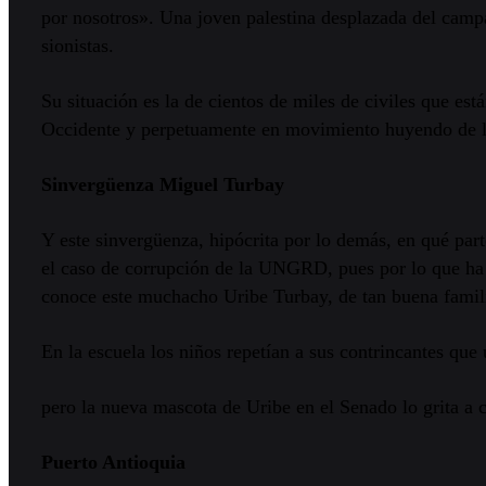
por nosotros». Una joven palestina desplazada del campa
sionistas.
Su situación es la de cientos de miles de civiles que e
Occidente y perpetuamente en movimiento huyendo de la
Sinvergüenza Miguel Turbay
Y este sinvergüenza, hipócrita por lo demás, en qué par
el caso de corrupción de la UNGRD, pues por lo que ha 
conoce este muchacho Uribe Turbay, de tan buena famil
En la escuela los niños repetían a sus contrincantes que
pero la nueva mascota de Uribe en el Senado lo grita a 
Puerto Antioquia