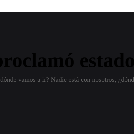
oproclamó estad
 dónde vamos a ir? Nadie está con nosotros, ¿dónd