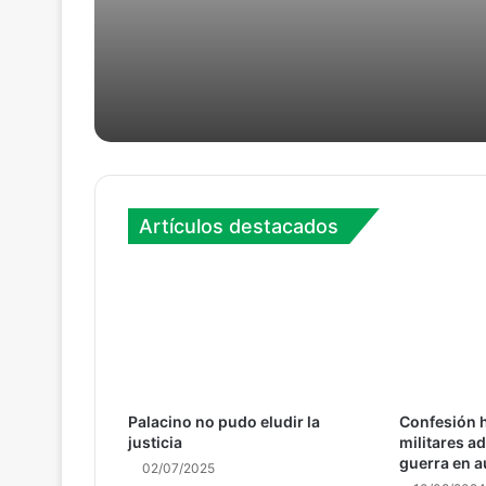
04/08/2026
Petro se reafirma en fraude electoral
23/04/2026
Víctimas de Apartadó en busca de la 
Artículos destacados
25/03/2026
Otro senador uribista a la cárcel
Palacino no pudo eludir la
Confesión h
16/02/2026
justicia
militares a
La JEP expulsa al general Santoyo
guerra en a
02/07/2025