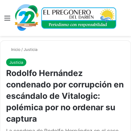
Menú
A
Inicio
/
Justicia
Justicia
Rodolfo Hernández
condenado por corrupción en
escándalo de Vitalogic:
polémica por no ordenar su
captura
La condena de Rodolfo Hernández en el caso