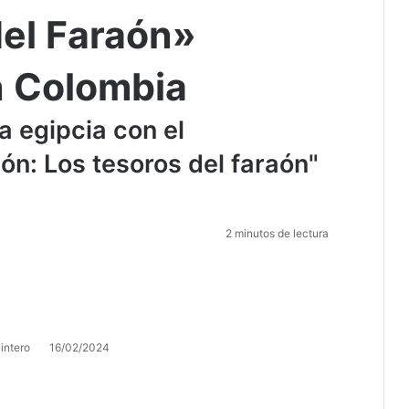
del Faraón»
 Colombia
a egipcia con el
n: Los tesoros del faraón"
2 minutos de lectura
intero
16/02/2024