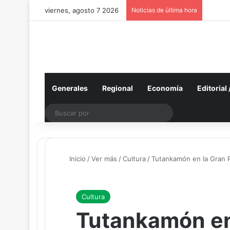
viernes, agosto 7 2026
Noticias de última hora
Generales
Regional
Economía
Editorial
Buscar
por
Inicio
/
Ver más
/
Cultura
/
Tutankamón en la Gran P
Cultura
Tutankamón en 