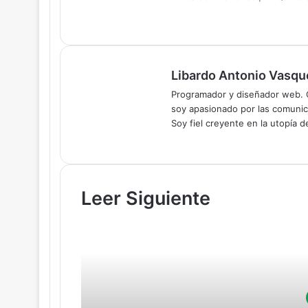
Facebook
X
WhatsApp
Telegram
Libardo Antonio Vasqu
Programador y diseñador web. C
soy apasionado por las comunica
Soy fiel creyente en la utopía 
Leer Siguiente