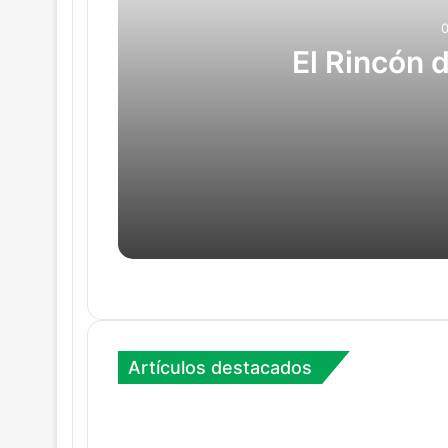
El Rincón 
04/08/2026
El Rincón de Miguel Ángel
31/07/2026
Cultura y creatividad aportan el 2,
Artículos destacados
24/07/2026
Casa de Agustín Goovaerts en Pra