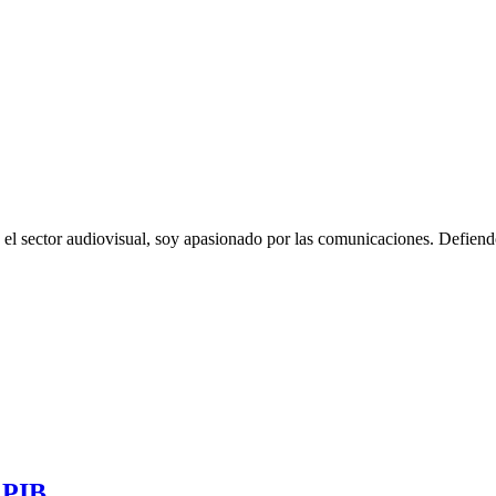
sector audiovisual, soy apasionado por las comunicaciones. Defiendo la
Leer Siguiente
l PIB