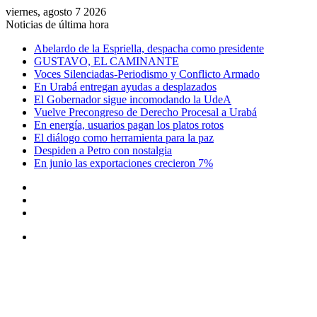
viernes, agosto 7 2026
Noticias de última hora
Abelardo de la Espriella, despacha como presidente
GUSTAVO, EL CAMINANTE
Voces Silenciadas-Periodismo y Conflicto Armado
En Urabá entregan ayudas a desplazados
El Gobernador sigue incomodando la UdeA
Vuelve Precongreso de Derecho Procesal a Urabá
En energía, usuarios pagan los platos rotos
El diálogo como herramienta para la paz
Despiden a Petro con nostalgia
En junio las exportaciones crecieron 7%
Acceso
Artículo
aleatorio
Barra
lateral
Menú