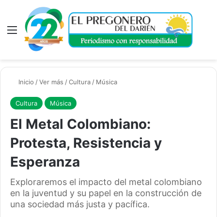
Menú
A
Inicio
/
Ver más
/
Cultura
/
Música
Cultura
Música
El Metal Colombiano:
Protesta, Resistencia y
Esperanza
Exploraremos el impacto del metal colombiano
en la juventud y su papel en la construcción de
una sociedad más justa y pacífica.