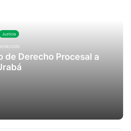
r Siguiente
Justicia
06/08/2026
 de Derecho Procesal a
Urabá
sal a Urabá