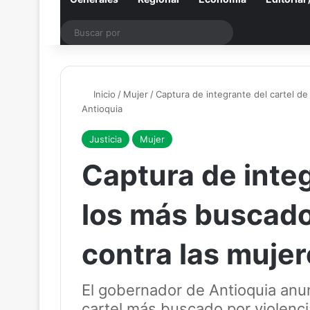
Buscar
por
Inicio
/
Mujer
/
Captura de integrante del cartel de
Antioquia
Justicia
Mujer
Captura de integ
los más buscado
contra las mujer
El gobernador de Antioquia anun
cartel más buscado por violenci