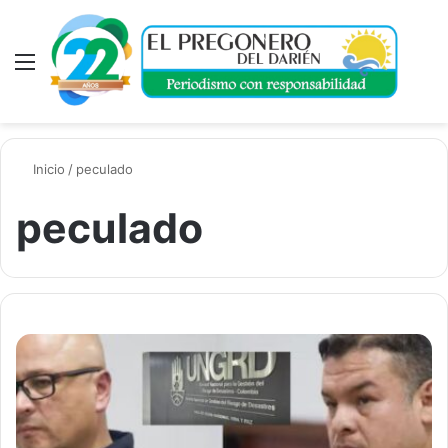
Menú
A
Inicio
/
peculado
peculado