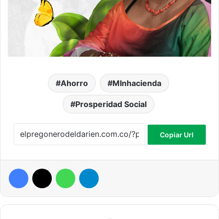
Ahorro
MInhacienda
Prosperidad Social
Copiar Url
Facebook
X
WhatsApp
Telegram