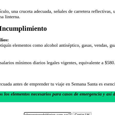
culo, una cruceta adecuada, señales de carretera reflectivas, 
na linterna.
 Incumplimiento
lios:
iquín elementos como alcohol antiséptico, gasas, vendas, guan
salarios mínimos diarios legales vigentes, equivalente a $580
decuada antes de emprender tu viaje en Semana Santa es esenci
os los elementos necesarios para casos de emergencia y así d
Copiar Url