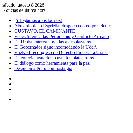
sábado, agosto 8 2026
Noticias de última hora
¡Y llegamos a los barrios!
Abelardo de la Espriella, despacha como presidente
GUSTAVO, EL CAMINANTE
Voces Silenciadas-Periodismo y Conflicto Armado
En Urabá entregan ayudas a desplazados
El Gobernador sigue incomodando la UdeA
Vuelve Precongreso de Derecho Procesal a Urabá
En energía, usuarios pagan los platos rotos
El diálogo como herramienta para la paz
Despiden a Petro con nostalgia
Acceso
Artículo
aleatorio
Barra
lateral
Menú