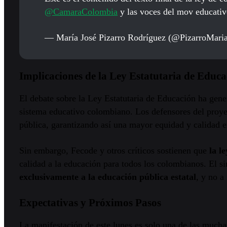
@CamaraColombia
y las voces del mov educativ
— María José Pizarro Rodríguez (@PizarroMari
Implicaciones de la Ley Estatutaria de Educa
El debate sobre la Ley Estatutaria de Educación ha gene
sistema educativo colombiano. Los defensores del proye
pública, garantizando así una mayor equidad y calidad e
Sin embargo, Fecode y otros críticos sostienen que
la l
calidad a la educación para todos los colombianos. El s
exclusivamente a la educación pública estatal
, y no a
Expectativas y Próximos Pasos
La manifestación de este lunes es solo una de las mucha