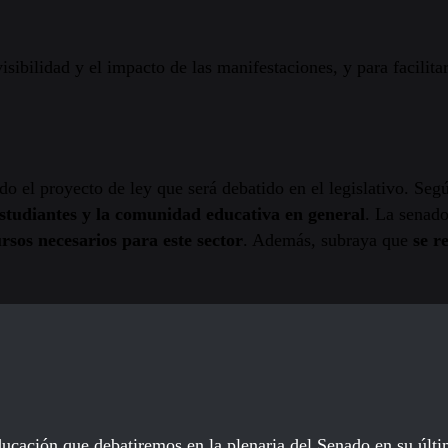
ibilidad y el impacto de las manifestaciones, y para facilitar
do el proyecto de ley que será debatido en el legislativo. Seg
studiantes y la comunidad educativa en general
. La senado
rsos necesarios para este sector
. Además, subraya que
se r
 educación que debatiremos en la plenaria del Senado en su úl