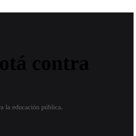
otá contra
a la educación pública.