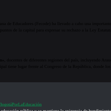
ana de Educadores (Fecode) ha llevado a cabo una importante
puntos de la capital para expresar su rechazo a la Ley Estatu
ón»
, docentes de diferentes regiones del país, incluyendo Arauc
cipal tiene lugar frente al Congreso de la República, donde lo
ogotáPorLaEducación
educación pública y se mantiene la exigencia de hundimiento 