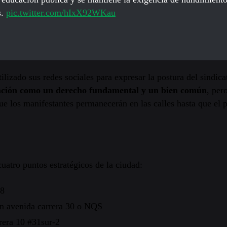
s.
pic.twitter.com/hIxX92WKau
lizado sus redes sociales para expresar la postura del sindica
ucación como un derecho fundamental y un bien común
, per
e los manifestantes permanecerán en las calles hasta que el p
uatro puntos estratégicos de la ciudad:
28
n avenida carrera 30 o NQS
rera 10 #31sur-2