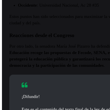
Occidente
: Universidad Nacional, Ac 28 #35
Estos puntos han sido seleccionados para maximizar la vis
ciudad y del país.
Reacciones desde el Congreso
Por otro lado, la senadora María José Pizarro ha defendi
Educación recoge las propuestas de Fecode, SENA, e
protegerá la educación pública y garantizará los recu
democracia y la participación de las comunidades
.
¡Difundir!
Este es el contenido del texto final de la ley de