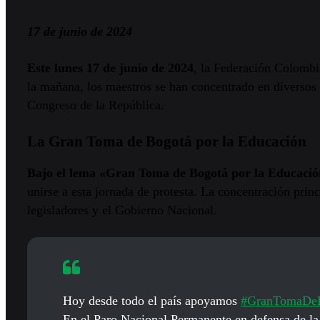
17 de junio de 2024
Este lunes 17 de junio de 2024
, la Federación Colombi
la mañana, los maestros se han concentrado en diversos 
Congreso de la República.
La Gran Toma de Bogotá por la Educación
Bajo el lema «Gran Toma de Bogotá por la Educaci
unirse a esta jornada de protesta. La concentración prin
legisladores y el Gobierno Nacional.
Hoy desde todo el país apoyamos
#GranTomaDeB
En el Paro Nacional Permanente en defensa de la 