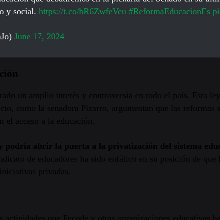
o y social.
https://t.co/bR6ZwfeVeu
#ReformaEducacionEs
p
aJo)
June 17, 2024
ción
rado un amplio interés y controversia en todo el país. Esta l
cto, como la senadora Pizarro, argumentan que las reformas 
n el acceso a la educación.
ey podría abrir la puerta a la privatización del sistema edu
indicato de educadores ha sido enfático en su posición de que
 iniciativas privadas.
s actividades que Fecode y otras organizaciones educativas h