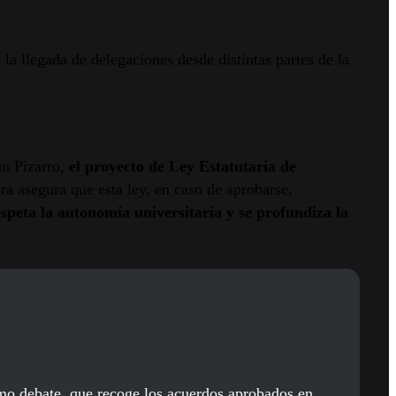
 la llegada de delegaciones desde distintas partes de la
ún Pizarro,
el proyecto de Ley Estatutaria de
ra asegura que esta ley, en caso de aprobarse,
espeta la autonomía universitaria y se profundiza la
timo debate, que recoge los acuerdos aprobados en