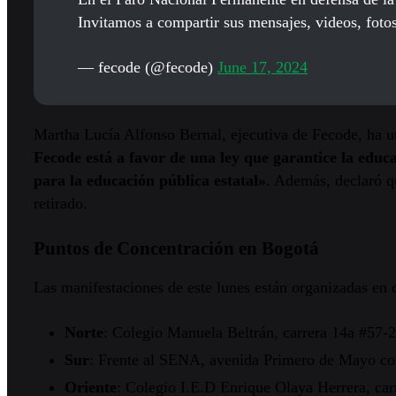
Invitamos a compartir sus mensajes, videos, foto
— fecode (@fecode)
June 17, 2024
Martha Lucía Alfonso Bernal, ejecutiva de Fecode, ha uti
Fecode está a favor de una ley que garantice la ed
para la educación pública estatal»
. Además, declaró qu
retirado.
Puntos de Concentración en Bogotá
Las manifestaciones de este lunes están organizadas en c
Norte
: Colegio Manuela Beltrán, carrera 14a #57-
Sur
: Frente al SENA, avenida Primero de Mayo co
Oriente
: Colegio I.E.D Enrique Olaya Herrera, car