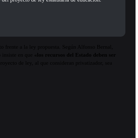
to frente a la ley propuesta. Según Alfonso Bernal,
o insiste en que
«los recursos del Estado deben ser
royecto de ley, al que consideran privatizador, sea