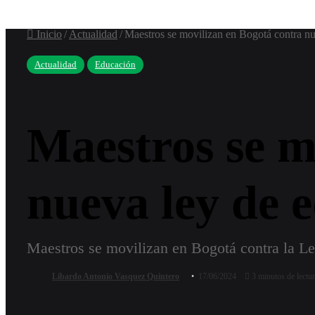
por
Inicio
/
Actualidad
/
Maestros se movilizan en Bogotá contra n
Actualidad
Educación
Maestros se m
nueva ley de 
Maestros se movilizan en Bogotá contra la Ley
Libardo Antonio Vasquez Quintero
17/06/2024
3 minutos de lectu