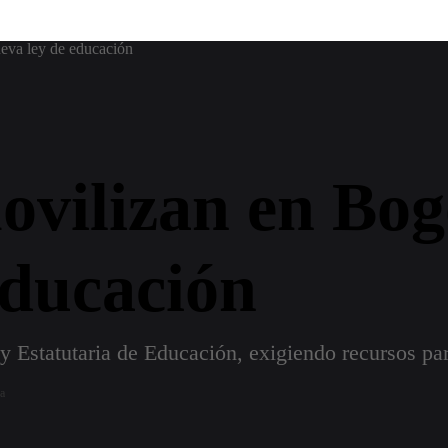
ueva ley de educación
ovilizan en Bog
educación
 Estatutaria de Educación, exigiendo recursos par
ra