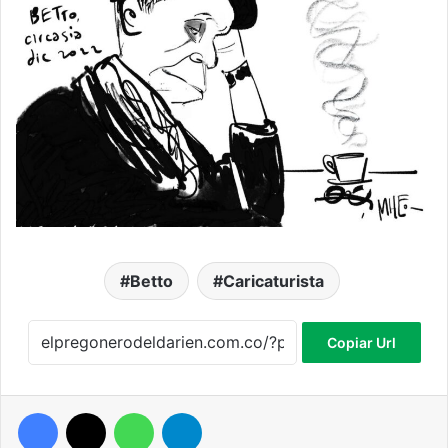
Betto
Caricaturista
Copiar Url
Facebook
X
WhatsApp
Telegram