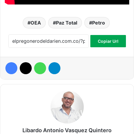
OEA
Paz Total
Petro
Copiar Url
Facebook
X
WhatsApp
Telegram
Libardo Antonio Vasquez Quintero