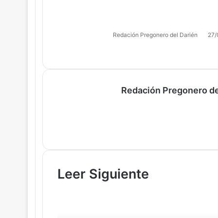
Redación Pregonero del Darién
27/
Facebook
X
WhatsApp
Telegram
Redación Pregonero de
Leer Siguiente