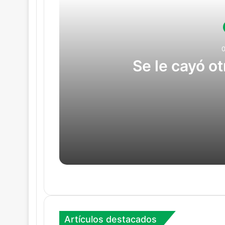
Se le cayó o
04/08/2026
Se le cayó otro negocio al ELN
01/08/2026
Cae mega laboratorio en pleno pr
Artículos destacados