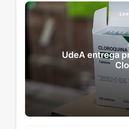
Lee
UdeA entrega p
Clo
22/07/2026
UdeA entrega primer cargamento de C