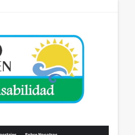
Acceso
Artículo aleatori
Barra lateral
eportajes
Sobre Nosotros