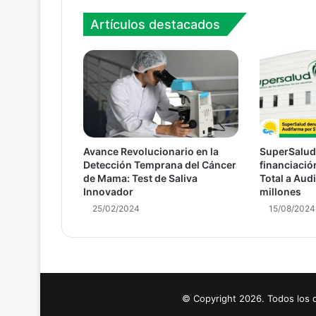
18/06/2026
La UdeA protagonista en producción 
Artículos destacados
17/06/2026
Desmantelan otro atraco a la salud
Avance Revolucionario en la
SuperSalud
08/06/2026
Detección Temprana del Cáncer
financiació
Nace primer bebé en el buque hospital
de Mama: Test de Saliva
Total a Aud
Innovador
millones
25/02/2024
15/08/2024
04/06/2026
Hinchas del Mundial a vacunarse
© Copyright 2026. Todos los
04/06/2026