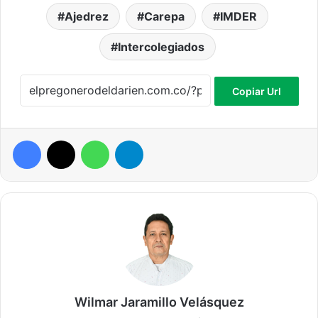
Ajedrez
Carepa
IMDER
Intercolegiados
Copiar Url
Facebook
X
WhatsApp
Telegram
Wilmar Jaramillo Velásquez