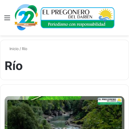
Menú
A
Inicio
/
Río
Río