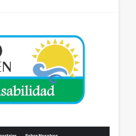
Acceso
Artículo aleator
Barra lateral
eportajes
Sobre Nosotros