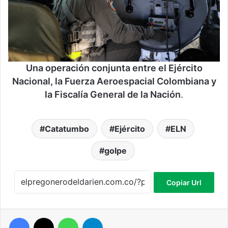
Una operación conjunta entre el Ejército
Nacional, la Fuerza Aeroespacial Colombiana y
la Fiscalía General de la Nación
.
Catatumbo
Ejército
ELN
golpe
Copiar Url
Facebook
X
WhatsApp
Telegram