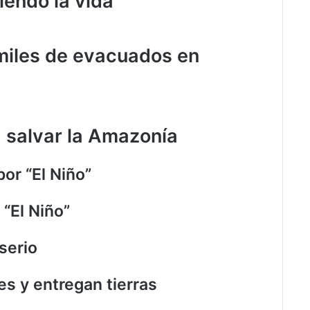
iendo la vida
miles de evacuados en
 salvar la Amazonía
or “El Niño”
“El Niño”
serio
es y entregan tierras