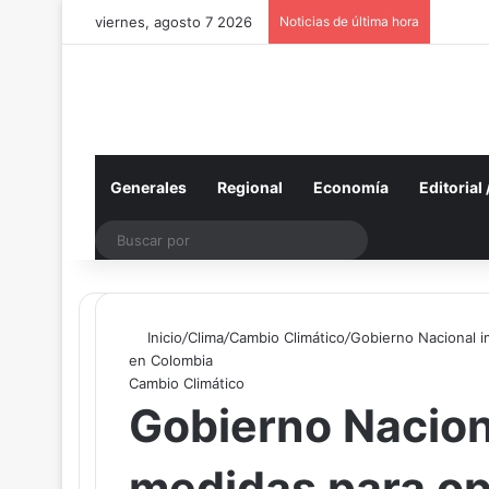
viernes, agosto 7 2026
Noticias de última hora
Generales
Regional
Economía
Editorial
Buscar
por
Inicio
/
Clima
/
Cambio Climático
/
Gobierno Nacional i
en Colombia
Cambio Climático
Gobierno Nacio
medidas para op