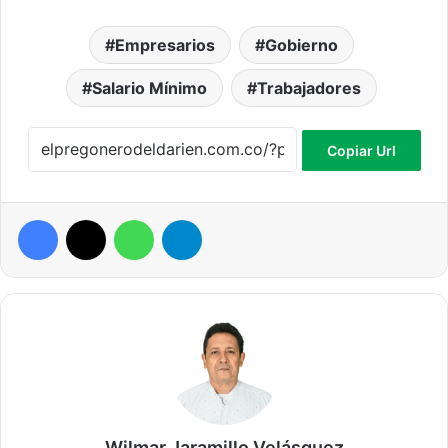
Empresarios
Gobierno
Salario Mínimo
Trabajadores
Copiar Url
Facebook
X
WhatsApp
Telegram
Wilmar Jaramillo Velásquez