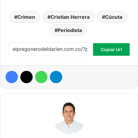
Crimen
Cristian Herrera
Cúcuta
Periodista
Copiar Url
Facebook
X
WhatsApp
Telegram