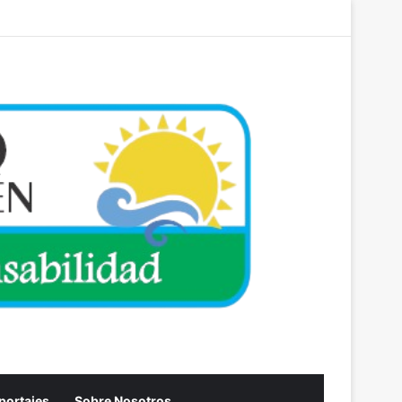
Acceso
Artículo aleatori
Barra lateral
eportajes
Sobre Nosotros