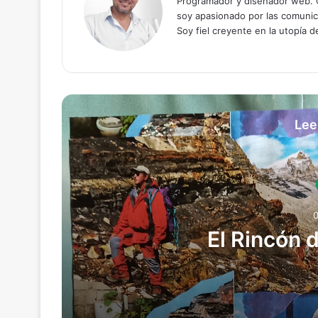
Programador y diseñador web. C
soy apasionado por las comunica
Soy fiel creyente en la utopía 
Lee
El Rincón 