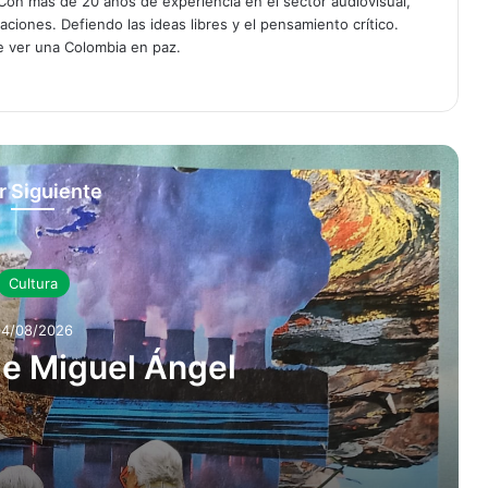
on más de 20 años de experiencia en el sector audiovisual,
ciones. Defiendo las ideas libres y el pensamiento crítico.
de ver una Colombia en paz.
r Siguiente
Cultura
04/08/2026
de Miguel Ángel