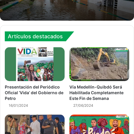
Artículos destacados
Presentación del Periódico
Vía Medellín-Quibdó Será
Oficial ‘Vida’ del Gobierno de
Habilitada Completamente
Petro
Este Fin de Semana
16/01/2024
27/06/2024