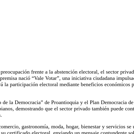
eocupación frente a la abstención electoral, el sector priva
 premisa nació “Vale Votar”, una iniciativa ciudadana impuls
á la participación electoral mediante beneficios económicos 
do de la Democracia” de Proantioquia y el Plan Democracia de 
bianos, demostrando que el sector privado también puede contri
s.
comercio, gastronomía, moda, hogar, bienestar y servicios se
 su certificado electoral, enviando un mensaje contundente so