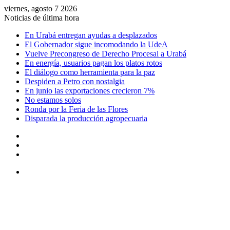
viernes, agosto 7 2026
Noticias de última hora
En Urabá entregan ayudas a desplazados
El Gobernador sigue incomodando la UdeA
Vuelve Precongreso de Derecho Procesal a Urabá
En energía, usuarios pagan los platos rotos
El diálogo como herramienta para la paz
Despiden a Petro con nostalgia
En junio las exportaciones crecieron 7%
No estamos solos
Ronda por la Feria de las Flores
Disparada la producción agropecuaria
Acceso
Artículo
aleatorio
Barra
lateral
Menú